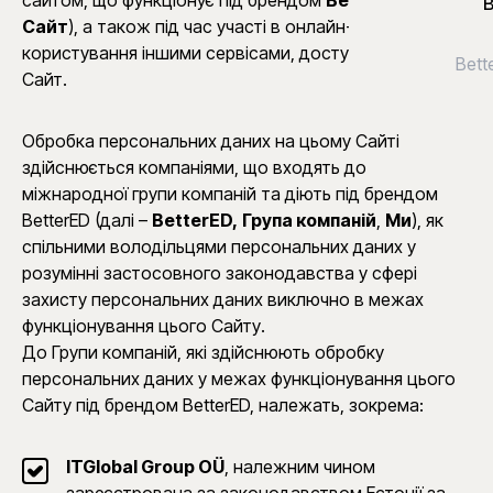
сайтом, що функціонує під брендом
BetterED
(далі –
Сайт
), а також під час участі в онлайн-подіях та
користування іншими сервісами, доступними через
Bett
Сайт.
Обробка персональних даних на цьому Сайті
здійснюється компаніями, що входять до
міжнародної групи компаній та діють під брендом
BetterED (далі –
BetterED,
Група компаній
,
Ми
), як
спільними володільцями персональних даних у
розумінні застосовного законодавства у сфері
захисту персональних даних виключно в межах
функціонування цього Сайту.
До Групи компаній, які здійснюють обробку
персональних даних у межах функціонування цього
Сайту під брендом BetterED, належать, зокрема:
ITGlobal Group OÜ
, належним чином