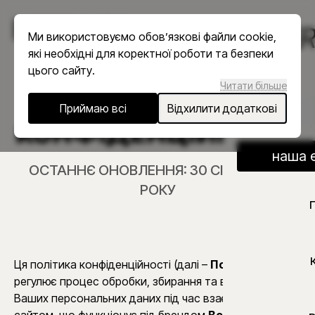
меню
Ми використовуємо обов’язкові файли cookie,
які необхідні для коректної роботи та безпеки
цього сайту.
Читати більше
ПОЛІТИКА
Приймаю всі
Відхилити додаткові
КОНФІДЕНЦІЙНОСТІ
наша 
ОСТАННЄ ОНОВЛЕННЯ: 30 СІЧНЯ 2026
РОКУ
Ця політика конфіденційності (далі –
Політика
)
регулює процес обробки, збирання та використання
Ваших персональних даних під час взаємодії з веб-